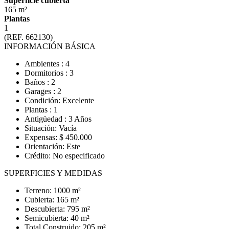
Superficie cubierta
165 m²
Plantas
1
(REF. 662130)
INFORMACIÓN BÁSICA
Ambientes : 4
Dormitorios : 3
Baños : 2
Garages : 2
Condición: Excelente
Plantas : 1
Antigüedad : 3 Años
Situación: Vacía
Expensas: $ 450.000
Orientación: Este
Crédito: No especificado
SUPERFICIES Y MEDIDAS
Terreno: 1000 m²
Cubierta: 165 m²
Descubierta: 795 m²
Semicubierta: 40 m²
Total Construido: 205 m²