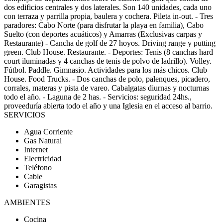
dos edificios centrales y dos laterales. Son 140 unidades, cada uno
con terraza y parrilla propia, baulera y cochera. Pileta in-out. - Tres
paradores: Cabo Norte (para disfrutar la playa en familia), Cabo
Suelto (con deportes acuáticos) y Amarras (Exclusivas carpas y
Restaurante) - Cancha de golf de 27 hoyos. Driving range y putting
green. Club House. Restaurante. - Deportes: Tenis (8 canchas hard
court iluminadas y 4 canchas de tenis de polvo de ladrillo). Volley.
Fútbol. Paddle. Gimnasio. Actividades para los más chicos. Club
House. Food Trucks. - Dos canchas de polo, palenques, picadero,
corrales, materas y pista de vareo. Cabalgatas diurnas y nocturnas
todo el año. - Laguna de 2 has. - Servicios: seguridad 24hs.,
proveeduría abierta todo el año y una Iglesia en el acceso al barrio.
SERVICIOS
Agua Corriente
Gas Natural
Internet
Electricidad
Teléfono
Cable
Garagistas
AMBIENTES
Cocina