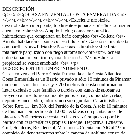
DESCRIPCIÓN
<p> </p><p>CASA EN VENTA - COSTA ESMERALDA<br>
</p><p><br></p><p><br></p><p>Excelente propiedad
desarrollada en una planta, totalmente equipada.<br><br>La misma
cuenta con:<br><br>- Amplio Living comedor <br>-Dos
habitaciones que comparten un baño completo<br>-Toilette<br>-
Amplia habitación en suite con vestidor.<br>-Galería semi cubierta
con parrilla.<br>- Pileta<br>Posee gas natural<br><br>Lote
totalmente parquizado con riego automático.<br><br>Cochera
cubierta para un vehículo y cuatriciclo o UTV.<br><br>La
propiedad se vende amoblada.<br> </p>
DESCRIPCIÓN DEL EMPRENDIMIENTO
Casas en venta el Barrio Costa Esmeralda en la Costa Atlántica.
Costa Esmeralda es un Barrio privado a sólo 10 minutos de Pinamar,
que con sus mil hectáreas y 3.200 metros de costa conforman un
lugar exclusivo para familias o parejas con ganas de apostar su
proyecto a un entorno natural de pinos y mar, comodidad, relax,
deporte y buena vida, priorizando su seguridad. Características: -
Sobre Ruta 11, km 380, del Partido de la Costa. A solo 10 minutos
de Pinamar. - Superficie de 1.000 hectáreas con plantaciones de
pinos y 3.200 metros de costa exclusivos. - Compuesto por 16
barrios con características propias: Bosque, Deportiva, Ecuestre,
Golf, Senderos, Residencial, Marítimo. - Cuenta con AlGolf19, un
complejo de departamentos sobre la cancha de golf que consta de