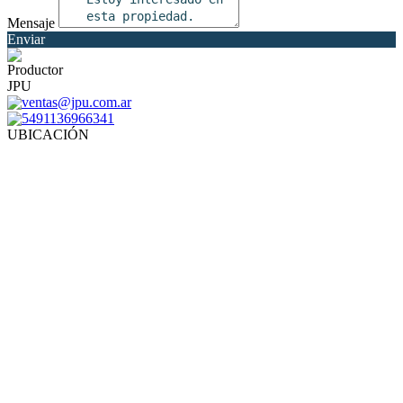
Mensaje
Enviar
Productor
JPU
ventas@jpu.com.ar
5491136966341
UBICACIÓN