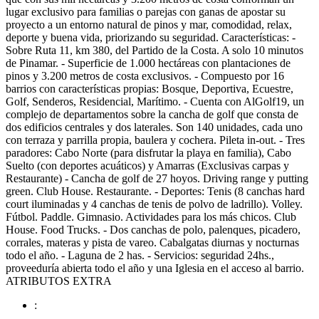
lugar exclusivo para familias o parejas con ganas de apostar su
proyecto a un entorno natural de pinos y mar, comodidad, relax,
deporte y buena vida, priorizando su seguridad. Características: -
Sobre Ruta 11, km 380, del Partido de la Costa. A solo 10 minutos
de Pinamar. - Superficie de 1.000 hectáreas con plantaciones de
pinos y 3.200 metros de costa exclusivos. - Compuesto por 16
barrios con características propias: Bosque, Deportiva, Ecuestre,
Golf, Senderos, Residencial, Marítimo. - Cuenta con AlGolf19, un
complejo de departamentos sobre la cancha de golf que consta de
dos edificios centrales y dos laterales. Son 140 unidades, cada uno
con terraza y parrilla propia, baulera y cochera. Pileta in-out. - Tres
paradores: Cabo Norte (para disfrutar la playa en familia), Cabo
Suelto (con deportes acuáticos) y Amarras (Exclusivas carpas y
Restaurante) - Cancha de golf de 27 hoyos. Driving range y putting
green. Club House. Restaurante. - Deportes: Tenis (8 canchas hard
court iluminadas y 4 canchas de tenis de polvo de ladrillo). Volley.
Fútbol. Paddle. Gimnasio. Actividades para los más chicos. Club
House. Food Trucks. - Dos canchas de polo, palenques, picadero,
corrales, materas y pista de vareo. Cabalgatas diurnas y nocturnas
todo el año. - Laguna de 2 has. - Servicios: seguridad 24hs.,
proveeduría abierta todo el año y una Iglesia en el acceso al barrio.
ATRIBUTOS EXTRA
: