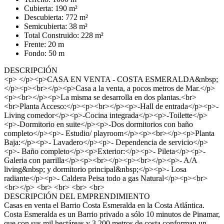
Cubierta: 190 m²
Descubierta: 772 m²
Semicubierta: 38 m²
Total Construido: 228 m²
Frente: 20 m
Fondo: 50 m
DESCRIPCIÓN
<p> </p><p>CASA EN VENTA - COSTA ESMERALDA&nbsp;
</p><p><br></p><p>Casa a la venta, a pocos metros de Mar.</p>
<p><br></p><p>La misma se desarrolla en dos plantas.<br>
<br>Planta Acceso:</p><p><br></p><p>-Hall de entrada</p><p>-
Living comedor</p><p>-Cocina integrada</p><p>-Toilette</p>
<p>-Dormitorio en suite</p><p>-Dos dormitorios con baño
completo</p><p>- Estudio/ playroom</p><p><br></p><p>Planta
Baja:</p><p>- Lavadero</p><p>- Dependencia de servicio</p>
<p>- Baño completo</p><p>Exterior:</p><p>- Pileta</p><p>-
Galeria con parrilla</p><p><br></p><p><br></p><p>- A/A
living&nbsp; y dormitorio principal&nbsp;</p><p>- Losa
radiante</p><p>- Caldera Peisa todo a gas Natural</p><p><br>
<br></p> <br> <br> <br> <br>
DESCRIPCIÓN DEL EMPRENDIMIENTO
Casas en venta el Barrio Costa Esmeralda en la Costa Atlántica.
Costa Esmeralda es un Barrio privado a sólo 10 minutos de Pinamar,
que con sus mil hectáreas y 3.200 metros de costa conforman un