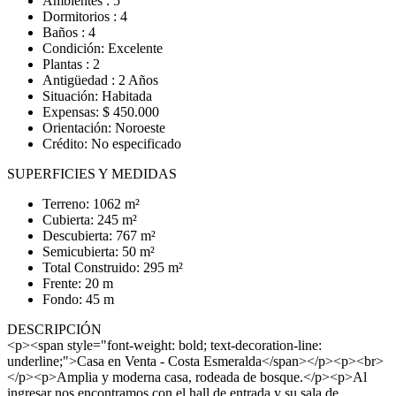
Ambientes : 5
Dormitorios : 4
Baños : 4
Condición: Excelente
Plantas : 2
Antigüedad : 2 Años
Situación: Habitada
Expensas: $ 450.000
Orientación: Noroeste
Crédito: No especificado
SUPERFICIES Y MEDIDAS
Terreno: 1062 m²
Cubierta: 245 m²
Descubierta: 767 m²
Semicubierta: 50 m²
Total Construido: 295 m²
Frente: 20 m
Fondo: 45 m
DESCRIPCIÓN
<p><span style="font-weight: bold; text-decoration-line:
underline;">Casa en Venta - Costa Esmeralda</span></p><p><br>
</p><p>Amplia y moderna casa, rodeada de bosque.</p><p>Al
ingresar nos encontramos con el hall de entrada y su sala de