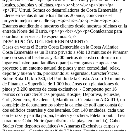
locales, góndolas y oficinas.</p><p><br></p><p><br></p>
<p>JPU Urruti. Somos co desarrolladores de Costa Esmeralda, y
lideres en ventas durante los últimos 20 años, conocemos el
proyecto mejor que nadie.</p><p><br></p><p><br></p><p>-
Estamos atendiendo a nuestros clientes desde nuestras oficinas en la
entrada Norte del Barrio.</p><p><br></p><p>Contáctanos para
coordinar una visita, Te esperamos!</p>
DESCRIPCIÓN DEL EMPRENDIMIENTO
Casas en venta el Barrio Costa Esmeralda en la Costa Atlántica.
Costa Esmeralda es un Barrio privado a sólo 10 minutos de Pinamar,
que con sus mil hectáreas y 3.200 metros de costa conforman un
lugar exclusivo para familias o parejas con ganas de apostar su
proyecto a un entorno natural de pinos y mar, comodidad, relax,
deporte y buena vida, priorizando su seguridad. Características: -
Sobre Ruta 11, km 380, del Partido de la Costa. A solo 10 minutos
de Pinamar. - Superficie de 1.000 hectáreas con plantaciones de
pinos y 3.200 metros de costa exclusivos. - Compuesto por 16
barrios con características propias: Bosque, Deportiva, Ecuestre,
Golf, Senderos, Residencial, Marítimo. - Cuenta con AlGolf19, un
complejo de departamentos sobre la cancha de golf que consta de
dos edificios centrales y dos laterales. Son 140 unidades, cada uno
con terraza y parrilla propia, baulera y cochera. Pileta in-out. - Tres
paradores: Cabo Norte (para disfrutar la playa en familia), Cabo
Suelto (con deportes acuáticos) y Amarras (Exclusivas carpas y