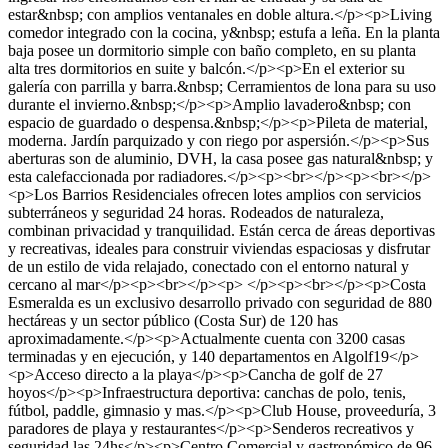
estar&nbsp; con amplios ventanales en doble altura.</p><p>Living
comedor integrado con la cocina, y&nbsp; estufa a leña. En la planta
baja posee un dormitorio simple con baño completo, en su planta
alta tres dormitorios en suite y balcón.</p><p>En el exterior su
galería con parrilla y barra.&nbsp; Cerramientos de lona para su uso
durante el invierno.&nbsp;</p><p>Amplio lavadero&nbsp; con
espacio de guardado o despensa.&nbsp;</p><p>Pileta de material,
moderna. Jardín parquizado y con riego por aspersión.</p><p>Sus
aberturas son de aluminio, DVH, la casa posee gas natural&nbsp; y
esta calefaccionada por radiadores.</p><p><br></p><p><br></p>
<p>Los Barrios Residenciales ofrecen lotes amplios con servicios
subterráneos y seguridad 24 horas. Rodeados de naturaleza,
combinan privacidad y tranquilidad. Están cerca de áreas deportivas
y recreativas, ideales para construir viviendas espaciosas y disfrutar
de un estilo de vida relajado, conectado con el entorno natural y
cercano al mar</p><p><br></p><p> </p><p><br></p><p>Costa
Esmeralda es un exclusivo desarrollo privado con seguridad de 880
hectáreas y un sector público (Costa Sur) de 120 has
aproximadamente.</p><p>Actualmente cuenta con 3200 casas
terminadas y en ejecución, y 140 departamentos en Algolf19</p>
<p>Acceso directo a la playa</p><p>Cancha de golf de 27
hoyos</p><p>Infraestructura deportiva: canchas de polo, tenis,
fútbol, paddle, gimnasio y mas.</p><p>Club House, proveeduría, 3
paradores de playa y restaurantes</p><p>Senderos recreativos y
seguridad las 24hs</p><p>Centro Comercial y gastronómico de 96