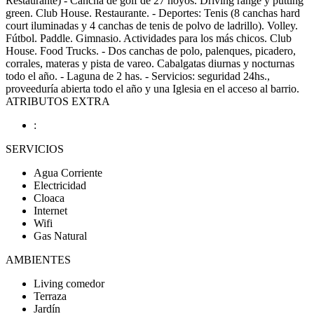
Restaurante) - Cancha de golf de 27 hoyos. Driving range y putting
green. Club House. Restaurante. - Deportes: Tenis (8 canchas hard
court iluminadas y 4 canchas de tenis de polvo de ladrillo). Volley.
Fútbol. Paddle. Gimnasio. Actividades para los más chicos. Club
House. Food Trucks. - Dos canchas de polo, palenques, picadero,
corrales, materas y pista de vareo. Cabalgatas diurnas y nocturnas
todo el año. - Laguna de 2 has. - Servicios: seguridad 24hs.,
proveeduría abierta todo el año y una Iglesia en el acceso al barrio.
ATRIBUTOS EXTRA
:
SERVICIOS
Agua Corriente
Electricidad
Cloaca
Internet
Wifi
Gas Natural
AMBIENTES
Living comedor
Terraza
Jardín